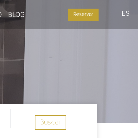
ES
O
BLOG
Reservar
Buscar