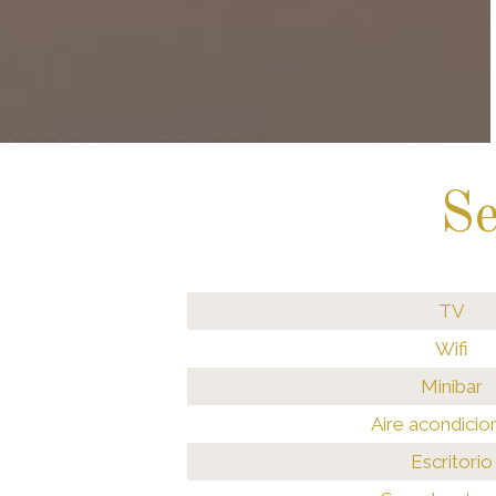
Se
TV
Wifi
Minibar
Aire acondici
Escritorio