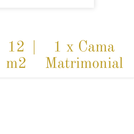
|
12
|
1 x Cama
m2
Matrimonial