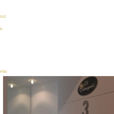
os)
a.
énia