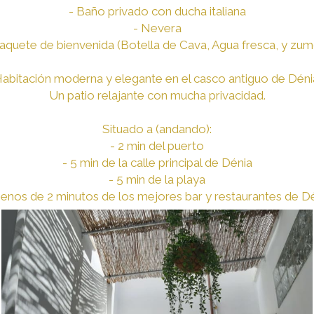
- Baño privado con ducha italiana
- Nevera
Paquete de bienvenida (Botella de Cava, Agua fresca, y zum
abitación moderna y elegante en el casco antiguo de Déni
Un patio relajante con mucha privacidad.
Situado a (andando):
- 2 min del puerto
- 5 min de la calle principal de Dénia
- 5 min de la playa
enos de 2 minutos de los mejores bar y restaurantes de D