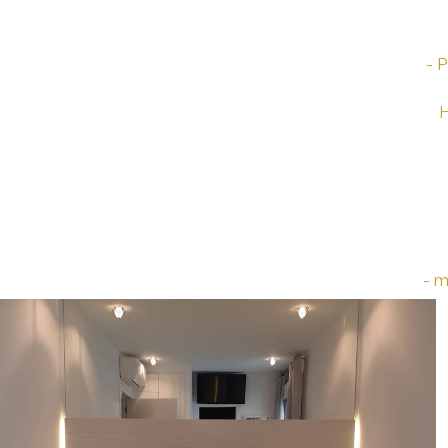
- 
H
- m