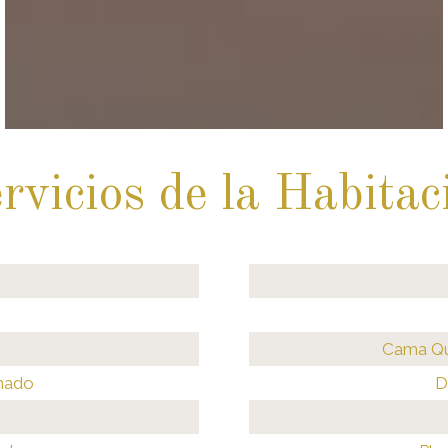
rvicios de la Habitac
Cama Qu
onado
D