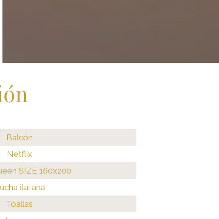
ión
Balcón
Netflix
een SIZE 160x200
ucha italiana
Toallas