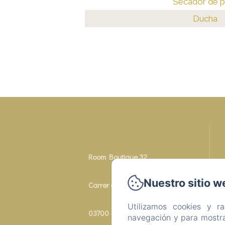
Secador de p
Ducha
Room Boutique 32
Nuestro sitio w
Carrer de Sandunga 32
Utilizamos cookies y r
03700 - Denia
navegación y para mostra