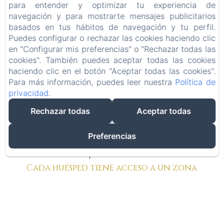
para entender y optimizar tu experiencia de
navegación y para mostrarte mensajes publicitarios
basados en tus hábitos de navegación y tu perfil.
Wifi
Puedes configurar o rechazar las cookies haciendo clic
en "Configurar mis preferencias" o "Rechazar todas las
Fibra de alta velocidad para compartir sus
cookies". También puedes aceptar todas las cookies
mejores momentos o para trabajar en paz.
haciendo clic en el botón "Aceptar todas las cookies".
Para más información, puedes leer nuestra
Política de
privacidad
.
Rechazar todas
Aceptar todas
Preferencias
No fumadores
Cada huésped tiene acceso a un zona
fumadores.