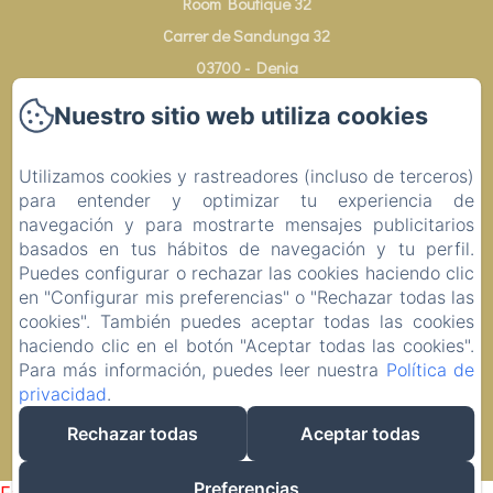
Room Boutique 32
Carrer de Sandunga 32
03700 - Denia
Teléfono: +34 613 157 097
Nuestro sitio web utiliza cookies
info@roomboutique32.com
Utilizamos cookies y rastreadores (incluso de terceros)
para entender y optimizar tu experiencia de
navegación y para mostrarte mensajes publicitarios
Inicio
basados en tus hábitos de navegación y tu perfil.
Puedes configurar o rechazar las cookies haciendo clic
Contacto
en "Configurar mis preferencias" o "Rechazar todas las
cookies". También puedes aceptar todas las cookies
Información legal
haciendo clic en el botón "Aceptar todas las cookies".
Para más información, puedes leer nuestra
Política de
privacidad
.
EN
ES
Rechazar todas
Aceptar todas
Desarrollado con Amenitiz
Preferencias
Failed to load BookingEngine/index: Loading chunk 1322